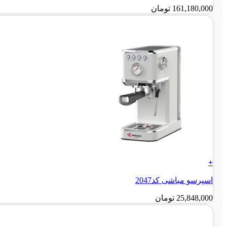
161,180,000
تومان
+
اسپرسو مباشی کد2047
25,848,000
تومان