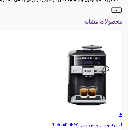
محصولات مشابه
+
اسپرسوساز بوش مدل TIS65429RW