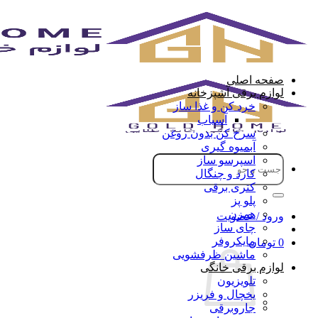
Skip
to
content
صفحه اصلی
لوازم برقی آشپزخانه
خرد کن و غذا ساز
آسیاب
سرخ کن بدون روغن
آبمیوه گیری
جستجو
اسپرسو ساز
برای:
کارد و چنگال
کتری برقی
پلو پز
همزن
ورود / عضویت
چای ساز
مایکروفر
0
تومان
ماشین ظرفشویی
لوازم برقی خانگی
تلویزیون
یخچال و فریزر
جاروبرقی