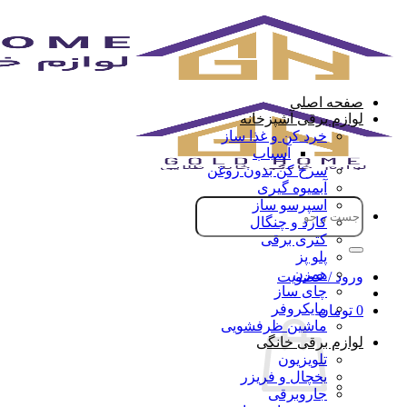
Skip
to
content
صفحه اصلی
لوازم برقی آشپزخانه
خرد کن و غذا ساز
آسیاب
سرخ کن بدون روغن
آبمیوه گیری
جستجو
اسپرسو ساز
برای:
کارد و چنگال
کتری برقی
پلو پز
همزن
ورود / عضویت
چای ساز
مایکروفر
0
تومان
ماشین ظرفشویی
لوازم برقی خانگی
تلویزیون
یخچال و فریزر
جاروبرقی